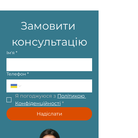
Замовити 
консультацію
Ім'я
*
Телефон
*
Я погоджуюся з 
Політикою 
Конфіденційності
*
Надіслати