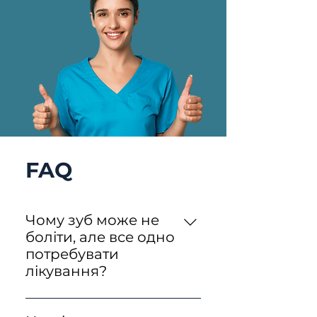
FAQ
Чому зуб може не
боліти, але все одно
потребувати
лікування?
Карієс часто розвивається