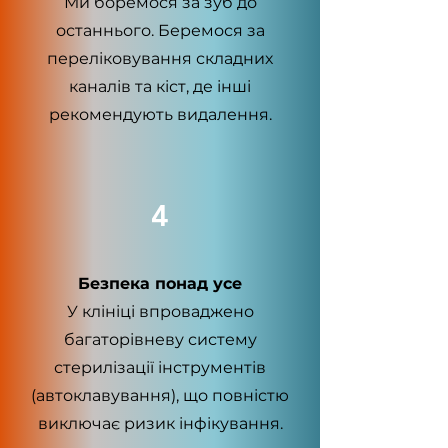
Ми боремося за зуб до
останнього. Беремося за
переліковування складних
каналів та кіст, де інші
рекомендують видалення.
4
Безпека понад усе
У клініці впроваджено
багаторівневу систему
стерилізації інструментів
(автоклавування), що повністю
виключає ризик інфікування.