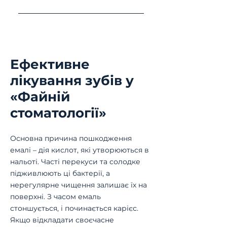
надовго й уникнути
Кількість візитів залежить від
повторного звернення
складності ураження.
найближчим часом.
Невеликий дефект можна
вилікувати за один прийом.
Ефективне
Якщо тканини пошкоджені
глибше, потрібні додаткові
лікування зубів у
етапи. Перед початком
«Файній
процедур лікар завжди
стоматології»
уточнює, чи встигнемо все
сьогодні, і узгоджує з вами
зручний графік.
Основна причина пошкодження
емалі – дія кислот, які утворюються в
нальоті. Часті перекуси та солодке
підживлюють ці бактерії, а
нерегулярне чищення залишає їх на
поверхні. З часом емаль
стоншується, і починається карієс.
Якщо відкладати своєчасне