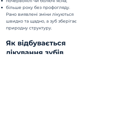
почервонілі чи болючі ясна;
більше року без профогляду.
Рано виявлені зміни лікуються
швидко та щадно, а зуб зберігає
природну структуру.
Як відбувається
лікування зубів
Лікування підбирається
індивідуально за результатами
діагностики. Завдяки сучасному
знеболенню можна не боляче
лікувати зуби, що дає спокій навіть
тим, хто давно уникав стоматолога
через страх.
Після знеболення лікар очищає та
ізолює зуб, щоб чітко бачити межі
ураження. Він обережно видаляє
пошкоджені тканини й переходить