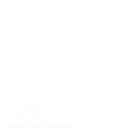
Адреса
щелепа) - 900 грн
Зняття брекет-системи
Київ,
(1 щелепа) - 2500 грн
вул. Межигірська, 5
+ 380 99 253 25 72
faynastom@gmail.com
пн-сб 09:00-21:00
Неділя - вихідний
Головна
Пародонтологія
Лікування зубів
Лікування кореневих каналів