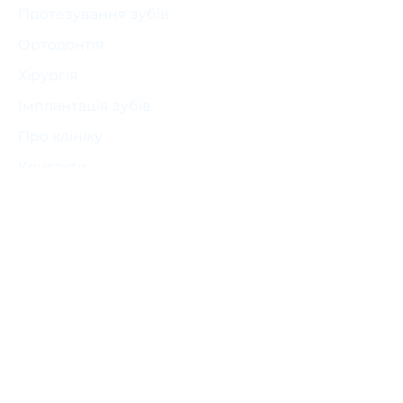
Протезування зубів
Ортодонтія
Хірургія
Імплантація зубів
Про клініку
Контакти
Ціни
Соціальні мережі
Instagram
Facebook
Замовити консультацію
Ім'я
*