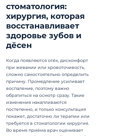
стоматология:
процедур проводим в один
день. Это помогает сократить
хирургия, которая
количество визитов и
восстанавливает
быстрее перейти к
здоровье зубов и
восстановлению улыбки.
дёсен
Когда появляются отёк, дискомфорт
при жевании или кровоточивость,
сложно самостоятельно определить
причину. Промедление усиливает
воспаление, поэтому важно
обратиться на осмотр сразу. Такие
изменения накапливаются
постепенно, и только консультация
покажет, достаточно ли терапии или
требуется в стоматологии хирургия.
Во время приёма врач оценивает