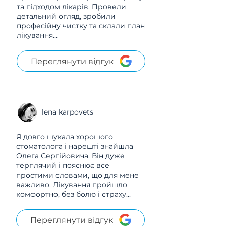
та підходом лікарів. Провели
детальний огляд, зробили
професійну чистку та склали план
лікування...
Переглянути відгук
lena karpovets
Я довго шукала хорошого
стоматолога і нарешті знайшла
Олега Сергійовича. Він дуже
терплячий і пояснює все
простими словами, що для мене
важливо. Лікування пройшло
комфортно, без болю і страху...
Переглянути відгук