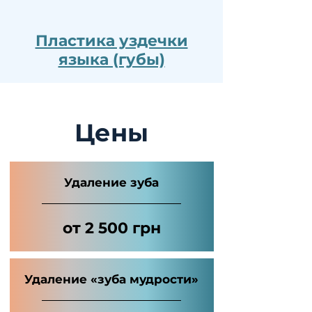
Пластика уздечки
языка (губы)
Цены
Удаление зуба
от 2 500 грн
Удаление «зуба мудрости»