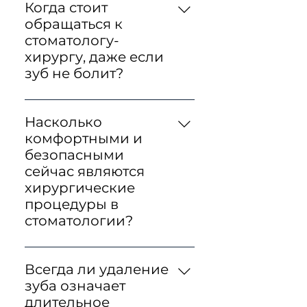
Когда стоит
обращаться к
стоматологу-
хирургу, даже если
зуб не болит?
Большинство зубных
проблем не видно на
Насколько
поверхности, поэтому мы
комфортными и
рекомендуем проходить
безопасными
осмотр раз в полгода. Так
сейчас являются
врач проверит состояние
хирургические
зубов и дёсен и подскажет,
процедуры в
нужно ли обращаться к
стоматологии?
хирургу. Самостоятельно
Благодаря качественной
понять, что требуется
анестезии процедуры
хирургическое
Всегда ли удаление
проходят безболезненно.
вмешательство, крайне
зуба означает
3D-планирование и
сложно.
длительное