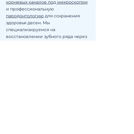
корневых каналов под микроскопом
и профессиональную
пародонтологию
для сохранения
здоровья десен. Мы
специализируемся на
восстановлении зубного ряда через
эстетическое
протезирование
зубов
, надежную
имплантацию
зубов
и манипуляции любой
сложности в направлении
хирургия
,
а также помогаем пациентам
обрести идеальный прикус
благодаря современной
ортодонтии
.
Адрес
Киев,
ул. Межигорская, 5