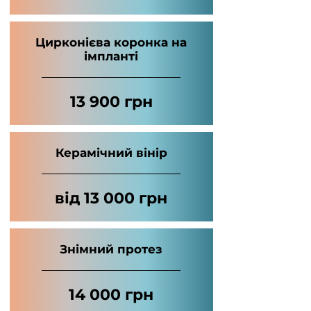
Цирконієва коронка на
імпланті
13 900 грн
Керамічний вінір
від 13 000 грн
Знімний протез
14 000 грн