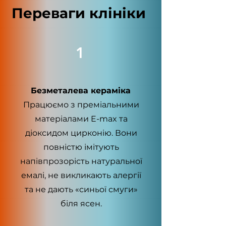
Переваги клініки
1
Безметалева кераміка
Працюємо з преміальними
матеріалами E-max та
діоксидом цирконію. Вони
повністю імітують
напівпрозорість натуральної
емалі, не викликають алергії
та не дають «синьої смуги»
біля ясен.