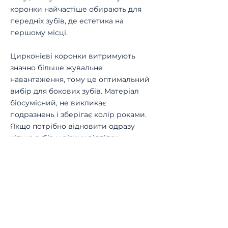
коронки найчастіше обирають для
передніх зубів, де естетика на
першому місці.
Цирконієві коронки витримують
значно більше жувальне
навантаження, тому це оптимальний
вибір для бокових зубів. Матеріал
біосумісний, не викликає
подразнень і зберігає колір роками.
Якщо потрібно відновити одразу
кілька зубів у різних відділах
щелепи, лікар може поєднати
обидва матеріали — залежно від
навантаження та естетичних вимог.
Яка вартість E-max і
цирконієвої