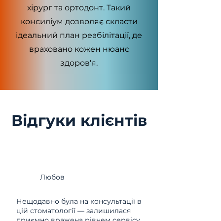
хірург та ортодонт. Такий
консиліум дозволяє скласти
ідеальний план реабілітації, де
враховано кожен нюанс
здоров'я.
Відгуки клієнтів
Любов
Нещодавно була на консультації в
цій стоматології — залишилася
приємно вражена рівнем сервісу