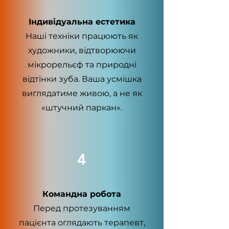
Індивідуальна естетика
Наші техніки працюють як
художники, відтворюючи
мікрорельєф та природні
відтінки зуба. Ваша усмішка
виглядатиме живою, а не як
«штучний паркан».
4
Командна робота
Перед протезуванням
пацієнта оглядають терапевт,