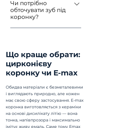
догляду E-max
бюджет після огляду, щоб ви
Чи потрібно
коронки служать 15 років і
могли спокійно планувати
обточувати зуб під
більше. Матеріал зберігає
витрати.
коронку?
колір і міцність протягом
Так, мінімальна обробка
усього терміну експлуатації.
необхідна, щоб створити
Регулярні профілактичні
місце для конструкції. Проте
огляди допомагають вчасно
ми використовуємо
виявити будь-які зміни.
Що краще обрати:
мікроскоп, що дозволяє
цирконієву
лікарю працювати
максимально делікатно. Ми
коронку чи E-max
зберігаємо здорові тканини,
роблячи процес щадним і
Обидва матеріали є безметалевими
цілком безпечним для зуба.
і виглядають природно, але кожен
має свою сферу застосування. E-max
коронка виготовляється з кераміки
на основі дисилікату літію — вона
тонка, напівпрозора і максимально
імітує живу емаль. Саме тому Emax