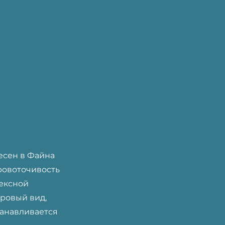
есен в Файна
ровоточивость
лексной
ровый вид,
танавливается