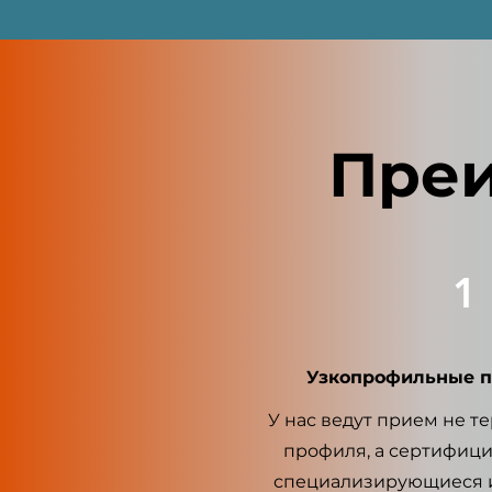
Преи
1
Узкопрофильные п
У нас ведут прием не т
профиля, а сертифиц
специализирующиеся 