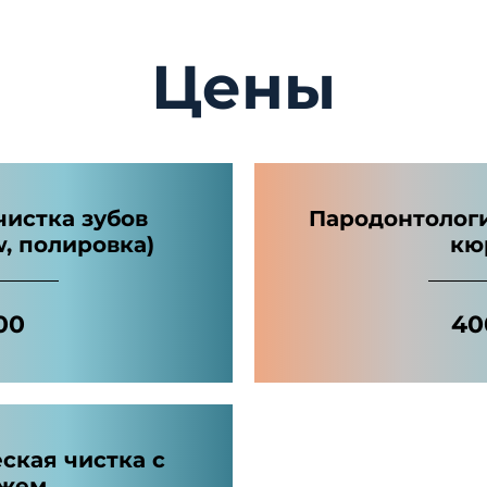
Цены
чистка зубов
Пародонтологи
w, полировка)
кю
00
40
ская чистка с
ажем