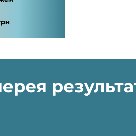
грн
лерея результа