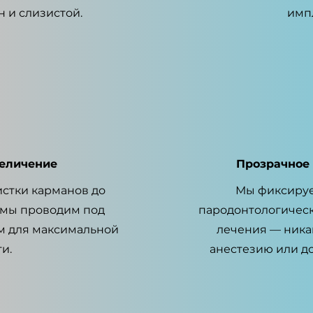
 и слизистой.
имп
величение
Прозрачное
истки карманов до
Мы фиксируе
 мы проводим под
пародонтологическ
м для максимальной
лечения — ника
и.
анестезию или д