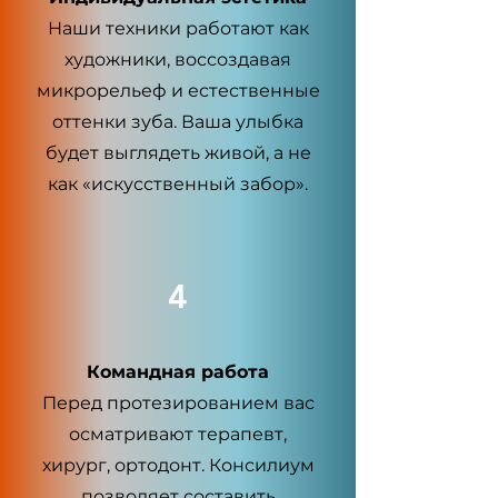
Наши техники работают как
художники, воссоздавая
микрорельеф и естественные
оттенки зуба. Ваша улыбка
будет выглядеть живой, а не
как «искусственный забор».
4
Командная работа
Перед протезированием вас
осматривают терапевт,
хирург, ортодонт. Консилиум
позволяет составить