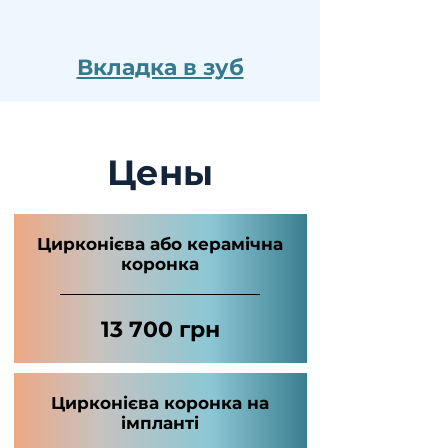
Вкладка в зуб
Цены
Цирконієва або керамічна
коронка
13 700 грн
Цирконієва коронка на
імпланті