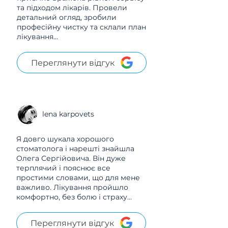
та підходом лікарів. Провели
детальний огляд, зробили
професійну чистку та склали план
лікування...
Переглянути відгук
lena karpovets
Я довго шукала хорошого
стоматолога і нарешті знайшла
Олега Сергійовича. Він дуже
терплячий і пояснює все
простими словами, що для мене
важливо. Лікування пройшло
комфортно, без болю і страху...
Переглянути відгук