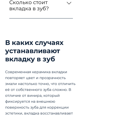
безболезненна. Во время
значительно прочнее, она не
Сколько стоит
подготовки и обработки
даёт усадки и надёжно
вкладка в зуб?
тканей мы используем
защищает стенки зуба от
На вкладка в зуб цена
сертифицированную
трещин.
зависит от материала,
местную анестезию, поэтому
количества бугорков и
вы почувствуете только
объёма подготовки зуба.
лёгкие прикосновения
В каких случаях
Точная сумма формируется
врача, а сам процесс
устанавливают
после осмотра. Мы всегда
фиксации является
составляем прозрачный
абсолютно комфортным.
вкладку в зуб
план с финальным
бюджетом до начала работы.
Современная керамика вкладки
повторяет цвет и прозрачность
эмали настолько точно, что отличить
её от собственного зуба сложно. В
отличие от винира, который
фиксируется на внешнюю
поверхность зуба для коррекции
эстетики, вкладка восстанавливает