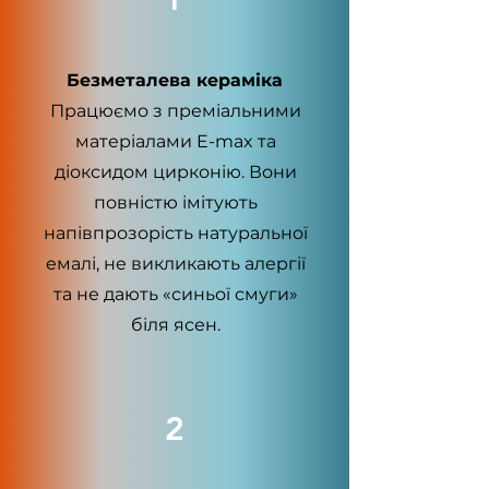
Безметалева кераміка
Працюємо з преміальними
матеріалами E-max та
діоксидом цирконію. Вони
повністю імітують
напівпрозорість натуральної
емалі, не викликають алергії
та не дають «синьої смуги»
біля ясен.
2