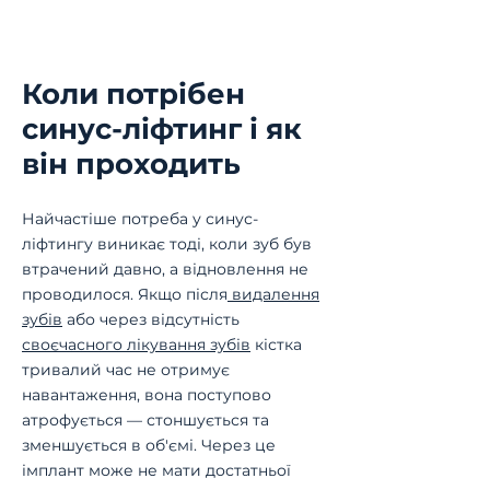
місцевою анестезією — під
формується і готується до
час операції болю немає.
встановлення імпланта.
Після можливий дискомфорт
Коли потрібен
і набряк, які минають за
синус-ліфтинг і як
кілька днів. Лікар заздалегідь
пояснює, чого очікувати і як
він проходить
полегшити відновлення.
Найчастіше потреба у синус-
ліфтингу виникає тоді, коли зуб був
втрачений давно, а відновлення не
проводилося. Якщо після
видалення
зубів
або через відсутність
своєчасного лікування зубів
кістка
тривалий час не отримує
навантаження, вона поступово
атрофується — стоншується та
зменшується в об'ємі. Через це
імплант може не мати достатньої