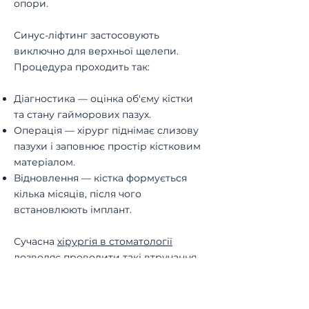
опори.
Синус-ліфтинг застосовують
виключно для верхньої щелепи.
Процедура проходить так:
Діагностика — оцінка об'єму кістки
та стану гайморових пазух.
Операція — хірург піднімає слизову
пазухи і заповнює простір кістковим
матеріалом.
Відновлення — кістка формується
кілька місяців, після чого
встановлюють імплант.
Сучасна
хірургія в стоматології
дозволяє проводити такі втручання
щадно — з мінімальним впливом на
тканини.