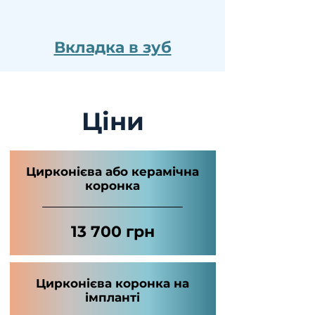
Вкладка в зуб
Ціни
Цирконієва або керамічна
коронка
13 700 грн
Цирконієва коронка на
імпланті