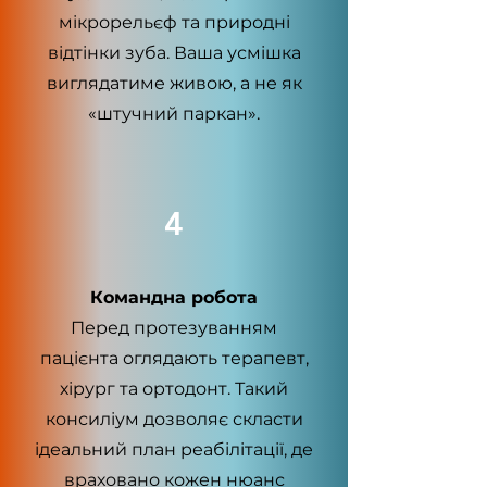
мікрорельєф та природні
відтінки зуба. Ваша усмішка
виглядатиме живою, а не як
«штучний паркан».
4
Командна робота
Перед протезуванням
пацієнта оглядають терапевт,
хірург та ортодонт. Такий
консиліум дозволяє скласти
ідеальний план реабілітації, де
враховано кожен нюанс