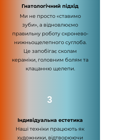
Гнатологічний підхід
Ми не просто «ставимо
зуби», а відновлюємо
правильну роботу скронево-
нижньощелепного суглоба.
Це запобігає сколам
кераміки, головним болям та
клацанню щелепи.
3
Індивідуальна естетика
Наші техніки працюють як
художники, відтворюючи