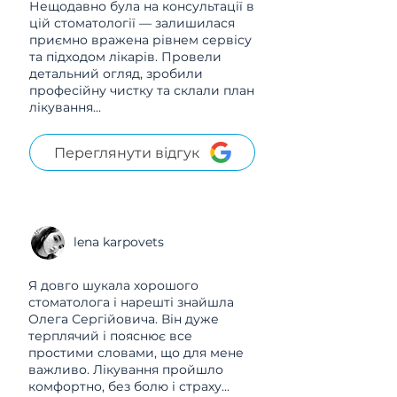
Нещодавно була на консультації в
цій стоматології — залишилася
приємно вражена рівнем сервісу
та підходом лікарів. Провели
детальний огляд, зробили
професійну чистку та склали план
лікування...
Переглянути відгук
lena karpovets
Я довго шукала хорошого
стоматолога і нарешті знайшла
Олега Сергійовича. Він дуже
терплячий і пояснює все
простими словами, що для мене
важливо. Лікування пройшло
комфортно, без болю і страху...