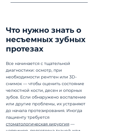
которые сохраняют свою прочность и первонача
Уход практически такой же, как за собственными 
пользуйтесь зубной нитью или ирригатором и п
Это помогает сохранить здоровье десен и обес
Что нужно знать о
несъемных зубных
протезах
Все начинается с тщательной
диагностики: осмотр, при
необходимости рентген или 3D-
снимок — чтобы оценить состояние
челюстной кости, десен и опорных
зубов. Если обнаружено воспаление
или другие проблемы, их устраняют
до начала протезирования. Иногда
пациенту требуется
стоматологическая хирургия
—
например, подготовка тканей или